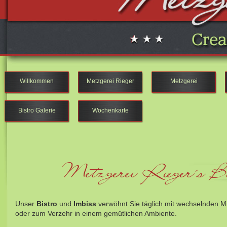
Willkommen
Metzgerei Rieger
Metzgerei
Bistro Galerie
Wochenkarte
Metzgerei Rieger´s Bi
Unser
Bistro
und
Imbiss
verwöhnt Sie täglich mit wechselnden 
oder zum Verzehr in einem gemütlichen Ambiente.