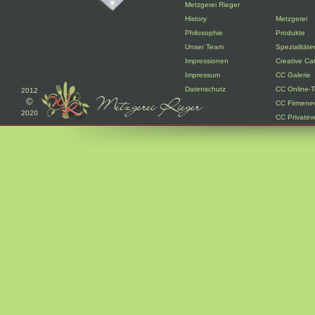
Metzgerei Rieger
History
Metzgerei
Philosophie
Produkte
Unser Team
Spezialitäte
Impressionen
Creative Ca
Impressum
CC Galerie
Datenschutz
CC Online-T
2012
©
CC Firmene
2020
CC Privatev