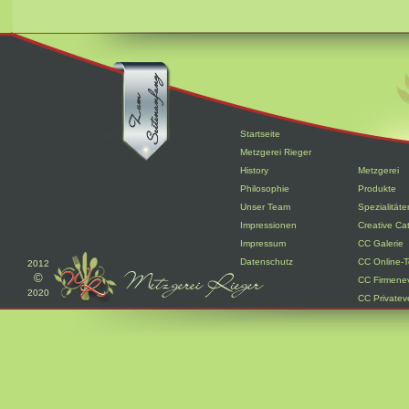
Startseite
Metzgerei Rieger
History
Metzgerei
Philosophie
Produkte
Unser Team
Spezialitäte
Impressionen
Creative Ca
Impressum
CC Galerie
Datenschutz
CC Online-T
2012
©
CC Firmene
2020
CC Privatev