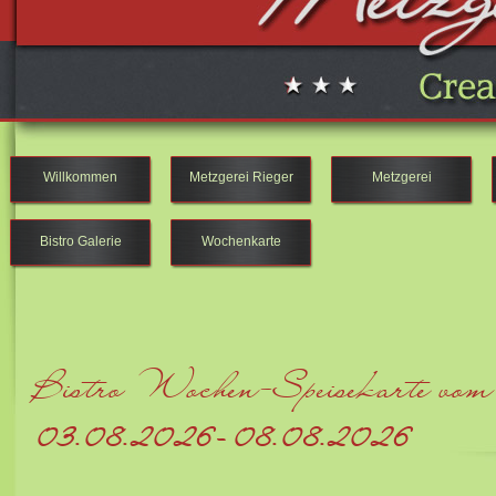
Willkommen
Metzgerei Rieger
Metzgerei
Bistro Galerie
Wochenkarte
Bistro Wochen-Speisekarte vom
03.08.2026 - 08.08.2026