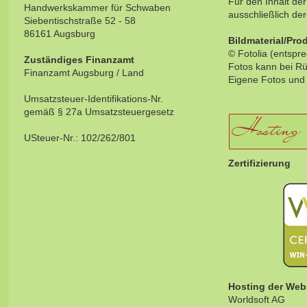
Für den Inhalt der
Handwerkskammer für Schwaben
ausschließlich der
Siebentischstraße 52 - 58
86161 Augsburg
Bildmaterial/Pro
© Fotolia (entspre
Zuständiges Finanzamt
Fotos kann bei R
Finanzamt Augsburg / Land
Eigene Fotos und
Umsatzsteuer-Identifikations-Nr.
gemäß § 27a Umsatzsteuergesetz
Hosting
USteuer-Nr.: 102/262/801
Zertifizierung
Hosting der Web
Worldsoft AG