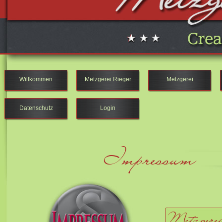
Willkommen
Metzgerei Rieger
Metzgerei
Datenschutz
Login
Impressum
Metzgere