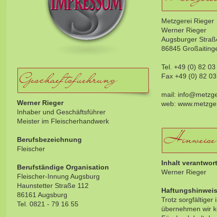
Metzgerei Rieger
Werner Rieger
Augsburger Straß
86845 Großaiting
Tel. +49 (0) 82 03
Geschaeftsfuehrung
Fax +49 (0) 82 03
mail: info@metzge
Werner Rieger
web: www.metzger
Inhaber und Geschäftsführer
Meister im Fleischerhandwerk
Hinweise
Berufsbezeichnung
Fleischer
Inhalt verantwor
Berufständige Organisation
Werner Rieger
Fleischer-Innung Augsburg
Haunstetter Straße 112
Haftungshinwei
86161 Augsburg
Trotz sorgfältiger 
Tel. 0821 - 79 16 55
übernehmen wir ke