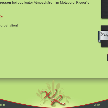
gessen
bei gepflegter Atmosphäre - im Metzgerei Rieger´s
te
vorbehalten!
seite
Login