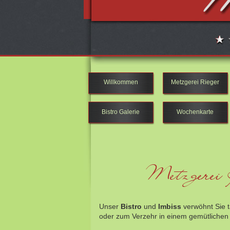
Willkommen
Metzgerei Rieger
Bistro Galerie
Wochenkarte
Metzgerei 
Unser
Bistro
und
Imbiss
verwöhnt Sie t
oder zum Verzehr in einem gemütlichen