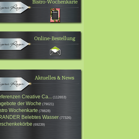
ferenzen Creative Ca...
(112653)
gebote der Woche
(79021)
stro Wochenkarte
(78828)
RANDER Belebtes Wasser
(77326)
schenkekörbe
(69239)