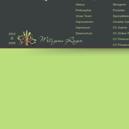
History
Metzgerei
Philosophie
Produkte
Unser Team
Spezialitäte
Impressionen
Creative Ca
Impressum
CC Galerie
Datenschutz
CC Online-T
2012
©
CC Firmene
2020
CC Privatev