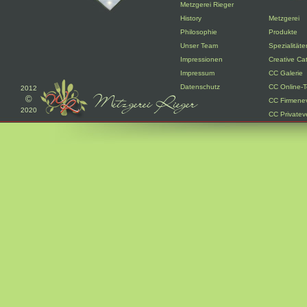
Metzgerei Rieger
History
Metzgerei
Philosophie
Produkte
Unser Team
Spezialitäte
Impressionen
Creative Ca
Impressum
CC Galerie
Datenschutz
CC Online-T
2012
©
CC Firmene
2020
CC Privatev