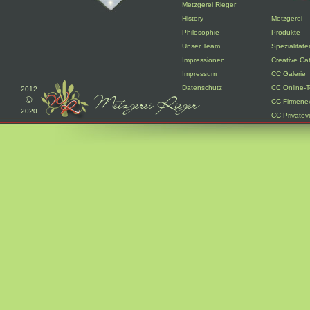
Metzgerei Rieger
History
Metzgerei
Philosophie
Produkte
Unser Team
Spezialitäte
Impressionen
Creative Ca
Impressum
CC Galerie
Datenschutz
CC Online-T
2012
©
CC Firmene
2020
CC Privatev