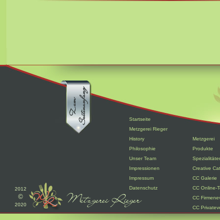
Startseite
Metzgerei Rieger
History
Metzgerei
Philosophie
Produkte
Unser Team
Spezialitäte
Impressionen
Creative Ca
Impressum
CC Galerie
Datenschutz
CC Online-T
2012
©
CC Firmene
2020
CC Privatev