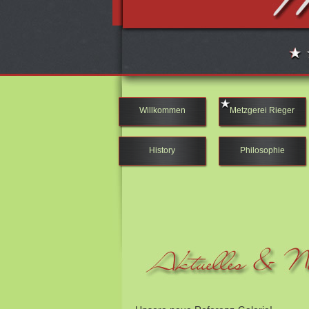
Willkommen
Metzgerei Rieger
History
Philosophie