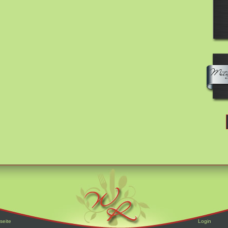
seite
Login