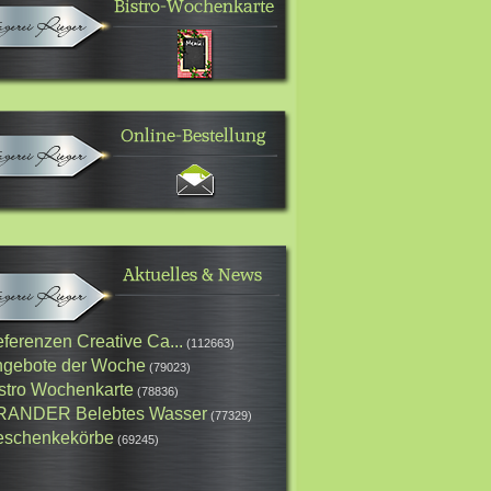
ferenzen Creative Ca...
(112663)
gebote der Woche
(79023)
stro Wochenkarte
(78836)
RANDER Belebtes Wasser
(77329)
schenkekörbe
(69245)