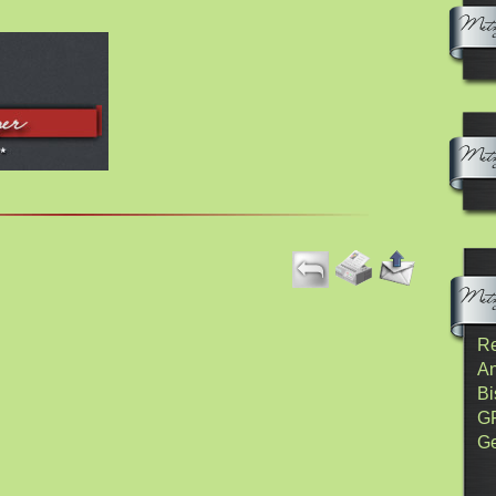
Re
An
Bi
G
Ge