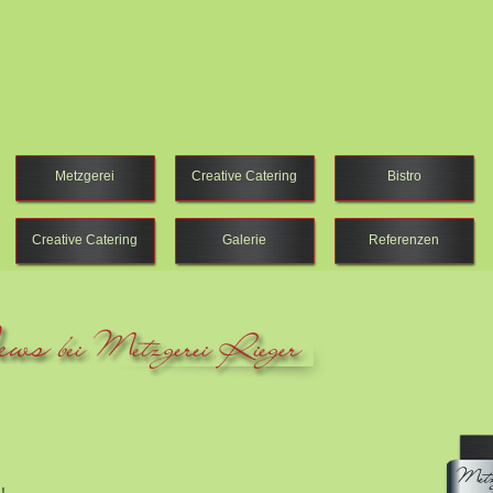
Metzgerei
Creative Catering
Bistro
Creative Catering
Galerie
Referenzen