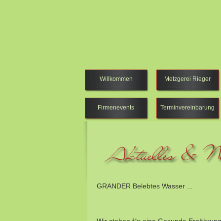
Willkommen
Metzgerei Rieger
Firmenevents
Terminvereinbarung
GRANDER Belebtes Wasser ...