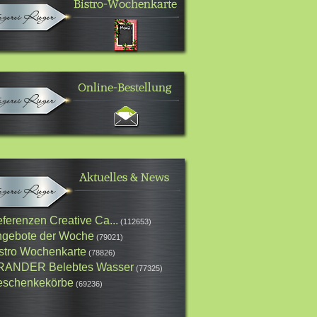
ferenzen Creative Ca...
(112653)
gebote der Woche
(79021)
stro Wochenkarte
(78826)
RANDER Belebtes Wasser
(77325)
schenkekörbe
(69236)