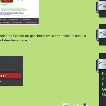
elebtes Wasser für geschmackvolle Lebensmittel und als
vollsten Ressource.
Re
An
Bi
G
Ge