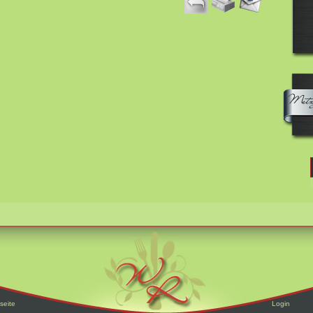
seite
Login