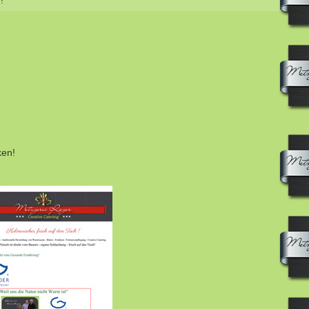
!
ken!