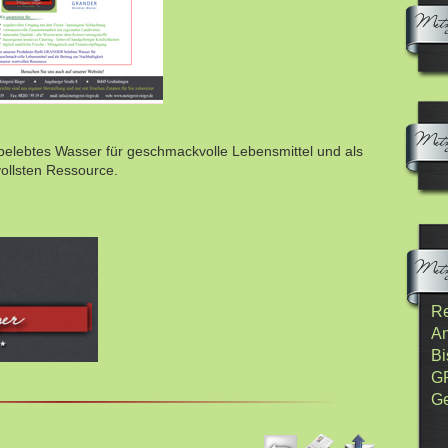
elebtes Wasser für geschmackvolle Lebensmittel und als
vollsten Ressource.
Re
An
Bi
G
Ge