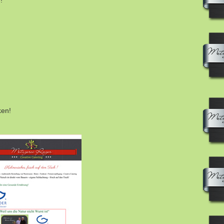
!
ken!