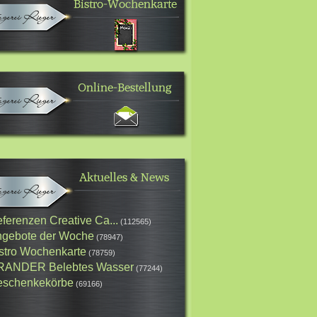
ferenzen Creative Ca...
(112565)
gebote der Woche
(78947)
stro Wochenkarte
(78759)
RANDER Belebtes Wasser
(77244)
schenkekörbe
(69166)