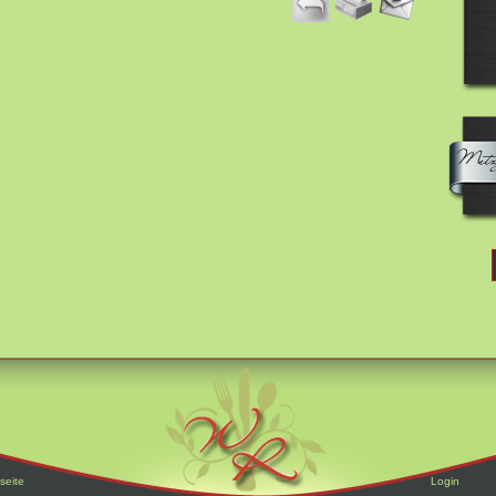
seite
Login