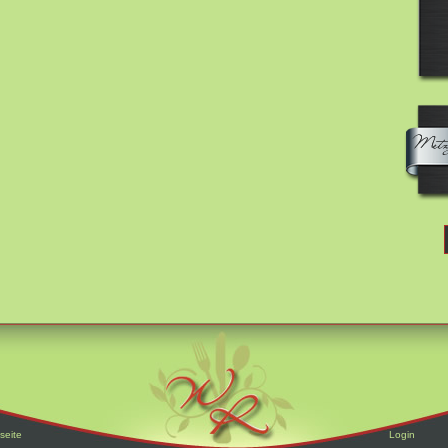
seite
Login