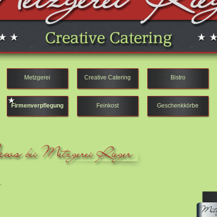
Metzgerei
Creative Catering
Bistro
Firmenverpflegung
Feinkost
Geschenkkörbe
.