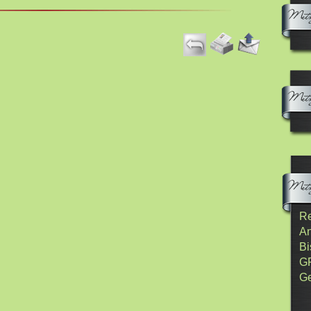
Re
An
Bi
G
Ge