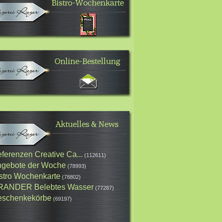
ferenzen Creative Ca...
(112611)
gebote der Woche
(78993)
stro Wochenkarte
(78802)
RANDER Belebtes Wasser
(77287)
schenkekörbe
(69197)