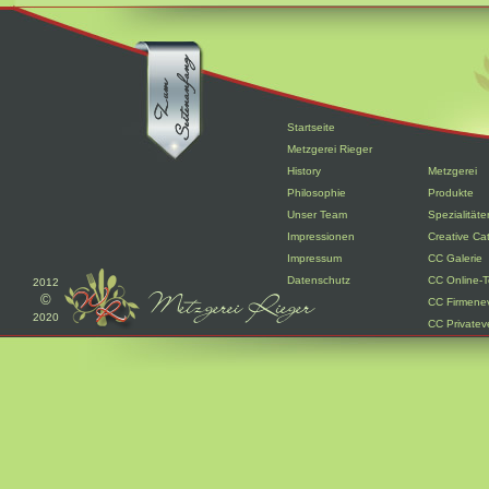
Startseite
Metzgerei Rieger
History
Metzgerei
Philosophie
Produkte
Unser Team
Spezialitäte
Impressionen
Creative Ca
Impressum
CC Galerie
Datenschutz
CC Online-T
2012
©
CC Firmene
2020
CC Privatev