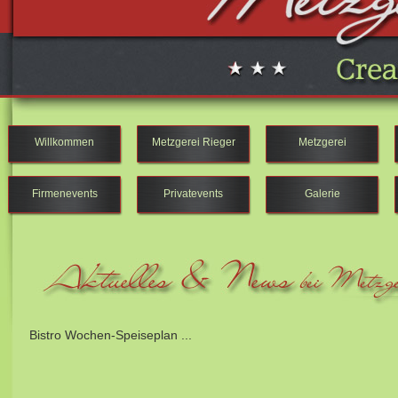
Willkommen
Metzgerei Rieger
Metzgerei
Firmenevents
Privatevents
Galerie
Bistro Wochen-Speiseplan ...