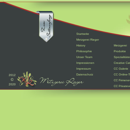
Startseite
Metzgerei Rieger
History
Metzgerei
Philosophie
Produkte
Unser Team
Spezialitäte
Impressionen
Creative Ca
Impressum
CC Galerie
Datenschutz
CC Online-T
2012
©
CC Firmene
2020
CC Privatev